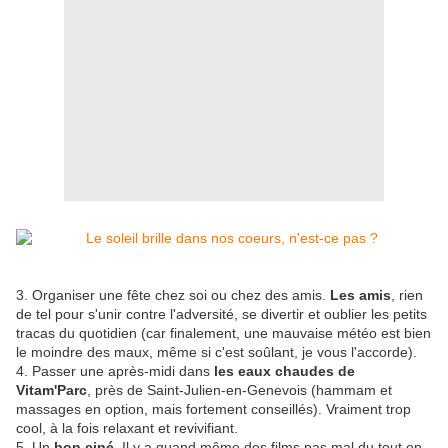
3. Organiser une fête chez soi ou chez des amis.
Les amis
, rien
de tel pour s'unir contre l'adversité, se divertir et oublier les petits
tracas du quotidien (car finalement, une mauvaise météo est bien
le moindre des maux, même si c'est soûlant, je vous l'accorde).
4. Passer une après-midi dans
les eaux chaudes de
Vitam'Parc
, près de Saint-Julien-en-Genevois (hammam et
massages en option, mais fortement conseillés). Vraiment trop
cool, à la fois relaxant et revivifiant.
5. Un
bon ciné
. Il y a quand même des films pas mal du tout en