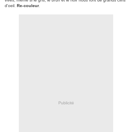
vives, même si le gris, le brun et le noir nous font de grands clins
d'oeil.
Re-couleur
.
Publicité