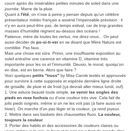
courir après dix misérables petites minutes de soleil dans une
journée. Marre de la pluie.
Quant à
l'été
, on n'ose à peine y penser depuis qu'un célèbre
présentateur météo français a asséné l'impensable prévision : il
n'y en aura peut-être pas, de temps estival, car de trop grandes
masses d'humidité règnent au-dessus des océans !
Patience, mère de toutes les vertus, me direz-vous... On peut
aussi décider de
po-si-ti-ver
en se disant que Mère Nature est
comblée. Pas faux.
Mais une chose est sûre. Primo, une insuffisante exposition au
soleil entraîne une carence en vitamine D, vitamine très
importante pour les os et l'immunité. Deuxio, le moral, quoiqu'on
en dise, est en berne. Alors que faire ?
Voici quelques
petits "trucs"
by Miss Carole testés et approuvés
pour survivre à cette supposée et espérée dernière ligne droite
de grisaille, de pluie et de froid (ça devrait aller mieux lundi, ouf).
1. Une astuce beauté toute simple,
se vernir les ongles des
pieds en rose fuchsia
ou d'une couleur très vive. Cela fait de
jolis pieds soignés, même si on ne les voit pas (à faire aussi en
hiver). On marche d'un pas léger et la couleur, ça rend joyeux.
2. Mettre dans ses baskets des chaussettes fluos.
La couleur,
toujours la couleur
.
3. Porter des habits et des accessoires de couleurs claires ou