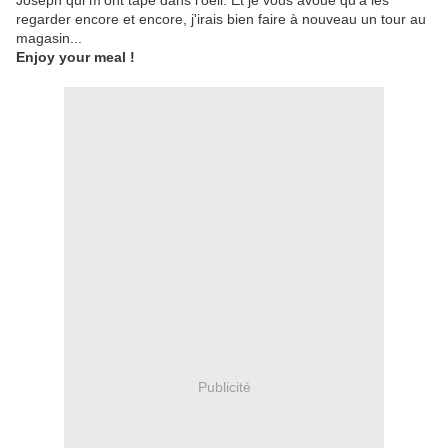
Joseph qui m'ont tapé dans l'oeil. Et je vous avoue qu'à les
regarder encore et encore, j'irais bien faire à nouveau un tour au
magasin...
Enjoy your meal !
Publicité