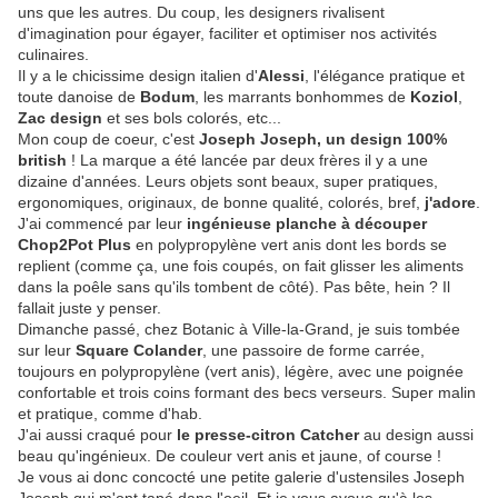
uns que les autres. Du coup, les designers rivalisent
d'imagination pour égayer, faciliter et optimiser nos activités
culinaires.
Il y a le chicissime design italien d'
Alessi
, l'élégance pratique et
toute danoise de
Bodum
, les marrants bonhommes de
Koziol
,
Zac design
et ses bols colorés, etc...
Mon coup de coeur, c'est
Joseph Joseph, un design 100%
british
! La marque a été lancée par deux frères il y a une
dizaine d'années. Leurs objets sont beaux, super pratiques,
ergonomiques, originaux, de bonne qualité, colorés, bref,
j'adore
.
J'ai commencé par leur
ingénieuse planche à découper
Chop2Pot Plus
en polypropylène vert anis dont les bords se
replient (comme ça, une fois coupés, on fait glisser les aliments
dans la poêle sans qu'ils tombent de côté). Pas bête, hein ? Il
fallait juste y penser.
Dimanche passé, chez Botanic à Ville-la-Grand, je suis tombée
sur leur
Square Colander
, une passoire de forme carrée,
toujours en polypropylène (vert anis), légère, avec une poignée
confortable et trois coins formant des becs verseurs. Super malin
et pratique, comme d'hab.
J'ai aussi craqué pour
le presse-citron Catcher
au design aussi
beau qu'ingénieux. De couleur vert anis et jaune, of course !
Je vous ai donc concocté une petite galerie d'ustensiles Joseph