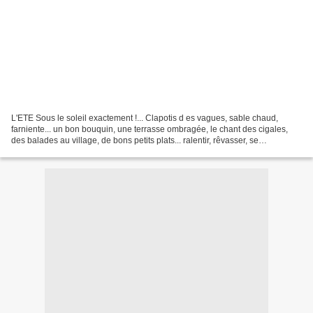
L'ETE Sous le soleil exactement !... Clapotis d es vagues, sable chaud,
farniente... un bon bouquin, une terrasse ombragée, le chant des cigales,
des balades au village, de bons petits plats... ralentir, rêvasser, se
ressourcer, déconnecter ! Eh oui,...