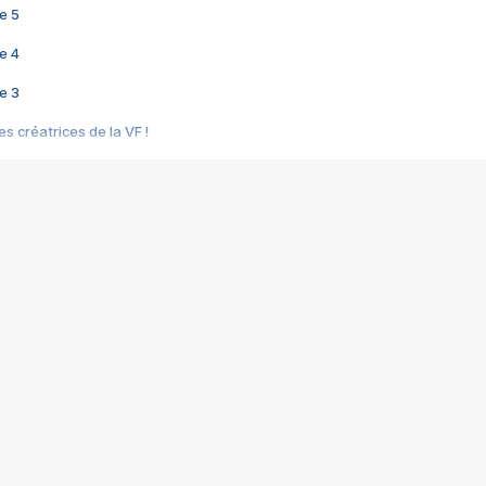
e 5
e 4
e 3
s créatrices de la VF !
e 2
e 1
e Mektoub My Love arrive enfin ! Rencontre avec Shaïn Boumedine et Sal
i : après Toni en famille
elle réalise le bouleversant Dites lui que je l'aime
ais ! Rencontre autour de Vie privée de Rebecca Zlotowski
 de Marguerite, Grave... Rencontre avec Ella Rumpf
 Les Rêveurs, un film intime sur la santé mentale
a avec un film sur le mouvement des Gilets jaunes