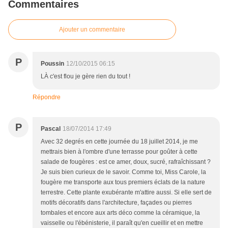
Commentaires
Ajouter un commentaire
P
Poussin
12/10/2015 06:15
LÀ c'est flou je gère rien du tout !
Répondre
P
Pascal
18/07/2014 17:49
Avec 32 degrés en cette journée du 18 juillet 2014, je me
mettrais bien à l'ombre d'une terrasse pour goûter à cette
salade de fougères : est ce amer, doux, sucré, rafraîchissant ?
Je suis bien curieux de le savoir. Comme toi, Miss Carole, la
fougère me transporte aux tous premiers éclats de la nature
terrestre. Cette plante exubérante m'attire aussi. Si elle sert de
motifs décoratifs dans l'architecture, façades ou pierres
tombales et encore aux arts déco comme la céramique, la
vaisselle ou l'ébénisterie, il paraît qu'en cueillir et en mettre