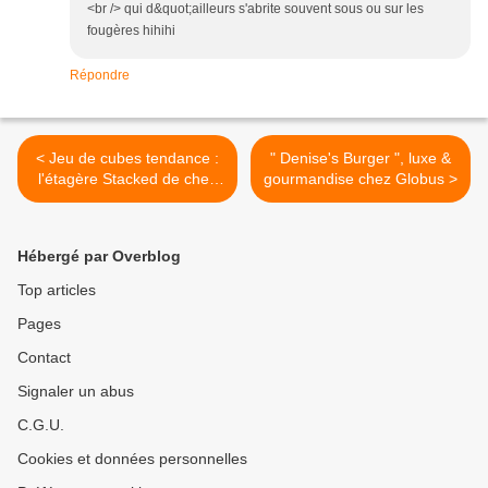
<br /> qui d&quot;ailleurs s'abrite souvent sous ou sur les
fougères hihihi
Répondre
< Jeu de cubes tendance :
" Denise's Burger ", luxe &
l'étagère Stacked de chez
gourmandise chez Globus >
Muuto
Hébergé par Overblog
Top articles
Pages
Contact
Signaler un abus
C.G.U.
Cookies et données personnelles