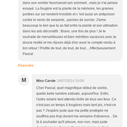
dans son oreiller favoriserait son sommeil...mais je n'ai jamais
essayé. La fougère est la plante de la mémoire, les graines
portées sur soi rendent invisible et c 'est aussi un antipoison
contre le venin de serpents...paroles de sorcier. J'aime
beaucoup le lien que tu as fait entre la plante et son utilisation
dans les arts décoratifs : Bravo, une fois de plus ! Je te
souhaite de merveilleuses et bien méritées vacances avec ta
douce moitié et me réjouis déjà d'en avoir le compte rendu à
ton retour ! Profite de tout, de tout, de tout.... Affectueusement
Pascal
Répondre
M
Miss Carole
18/07/2014 19:09
Cher Pascal, quel magnifique début de soirée,
quelle belle lumière estivale, aujourd'hui. Enfin,
l'astre solaire tant attendu brille de tous ses feux. Ce
n'est pas un temps à fougères mais tant pis, n'est-ce
pas ? J'espère juste que ma petite protégée ne
souffrira pas trop durant ma semaine d'absence... De
là à souhaiter qu'il pleuve, non non, mais juste