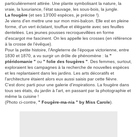
particulièrement attirée. Une plante symbolisant la nature, la
vraie, la luxuriance, l'état sauvage, les sous-bois, la jungle.
La fougère
(et ses 13'000 espèces, je précise !).
Je viens d'en mettre une sur mon mini-balcon. Elle est en pleine
forme, d'un vert éclatant, touffue et élégante avec ses feuilles
dentelées. Les jeunes pousses recroquevillées en forme
d'escargot me fascinent. On les appelle les crosses (en référence
à la crosse de l'évêque).
Pour la petite histoire, l'Angleterre de l'époque victorienne, entre
1830 et 1870, a vu surgir un drôle de phénomène : la
"
ptéridomanie "
ou
" folie des fougères "
. Des femmes, surtout,
exploraient les campagnes à la recherche de nouvelles espèces
et les replantaient dans les jardins. Les arts décoratifs et
l'architecture étaient alors eux aussi saisis par cette fièvre.
C'est donc parti pour une galerie d'inspirations. La fougère dans
tous ses états, du jardin à l'art, en passant par la photographie et
même la cuisine !
(Photo ci-contre,
" Fougère-ma-nia " by Miss Carole
).