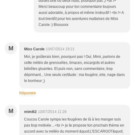
durant une ou deux nuits, pourquoi pas ;) <br />
Merci beaucoup pour ton commentaire toujours
aussi adorable, à propos et même instructif ! <br /> A
tout bientôt pour les aventures maltaises de Miss
Carole :) Bisouxxx
M
Miss Carole
10/07/2014 19:21
Moi, je goûterais bien, pourquoi pas ! Oui, Mimi, parlons de
cette météo de grenouilles, limaces, escargots et autres
bébêtes gluantes. Et puis non, sans commentaire, trop
déprimant... Une seule certitude : ma fougère, elle, nage dans
le bonheur ;)
Répondre
M
mimi62
10/07/2014 11:28
Coucou Carole sympa les fougères de là à les manger suis
pas trop motivée ...<br /> je te propose ton prochain thème en
accord avec la météo du moment &quot;L'ESCARGOT&quot;