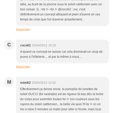
idée, au bord de la piscine sous le soleil californien avec un
bon roman :))...<br /> <br /> @coco62 : oui, c'est
définitivement un concept attrayant et plein d'avenir en ces
temps de crise que l'on traverse actuellement...
Répondre
C
coco62
25/04/2012 10:20
A quand ce concept en suisse car cela donnerait un coup de
jeune à l'hôtelerie.....et par la même à nous....
Répondre
M
mimi62
25/04/2012 10:02
Effectivement ça donne envie, la panoplie de lunettes de
soleil GUCCI (for example) est de rigueur là-bas dès la levée
du corps pour assimiler toutes<br /> ces couleurs sous les
rayons du soleil californien....la belle vie quoi !!!<br /> ici on
les a mise 5 minutes ce matin pour aller à l'école, mais là je