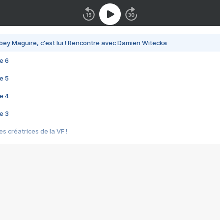
bey Maguire, c'est lui ! Rencontre avec Damien Witecka
e 6
e 5
e 4
e 3
s créatrices de la VF !
e 2
e 1
e Mektoub My Love arrive enfin ! Rencontre avec Shaïn Boumedine et Sal
i : après Toni en famille
elle réalise le bouleversant Dites lui que je l'aime