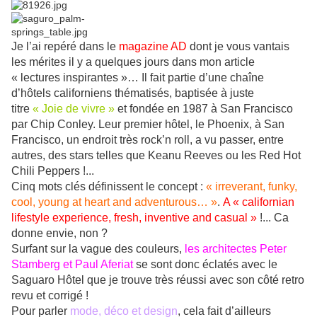
Je l’ai repéré dans le
magazine AD
dont je vous vantais
les mérites il y a quelques jours dans mon article
« lectures inspirantes »… Il fait partie d’une chaîne
d’hôtels californiens thématisés, baptisée à juste
titre
« Joie de vivre »
et fondée en 1987 à San Francisco
par Chip Conley. Leur premier hôtel, le Phoenix, à San
Francisco, un endroit très rock’n roll, a vu passer, entre
autres, des stars telles que Keanu Reeves ou les Red Hot
Chili Peppers !...
Cinq mots clés définissent le concept :
« irreverant, funky,
cool, young at heart and adventurous… »
.
A « californian
lifestyle experience, fresh, inventive and casual »
!... Ca
donne envie, non ?
Surfant sur la vague des couleurs,
les architectes Peter
Stamberg et Paul Aferiat
se sont donc éclatés avec le
Saguaro Hôtel que je trouve très réussi avec son côté retro
revu et corrigé !
Pour parler
mode, déco et design
, cela fait d’ailleurs