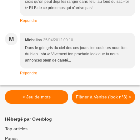
crois qu'on peut déjà les ranger dans l'étui au fond du sac,<br
/> RLB de ce printemps qui n'arrive pas!
Répondre
M
Michelina
25/04/2012 09:10
Dans le gris-gris du ciel des ces jours, tes couleurs nous font
du bien...<br /> Vivement ton prochain look que tu nous
annonces plein de gaieté...
Répondre
< Jeu de mots
Flâner à Venise (look n°3) >
Hébergé par Overblog
Top articles
Pages