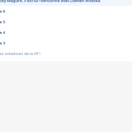
bey Maguire, c'est lui ! Rencontre avec Damien Witecka
e 6
e 5
e 4
e 3
s créatrices de la VF !
e 2
e 1
e Mektoub My Love arrive enfin ! Rencontre avec Shaïn Boumedine et Sal
i : après Toni en famille
elle réalise le bouleversant Dites lui que je l'aime
ais ! Rencontre autour de Vie privée de Rebecca Zlotowski
 de Marguerite, Grave... Rencontre avec Ella Rumpf